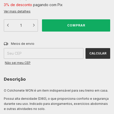
3% de desconto
pagando com Pix
Ver mais detalhes
ALTERAR CEP
Entregas para o CEP:
Meios de envio
CALCULAR
Não sei meu CEP
Descrição
O Colchonete WON é um item indispensável para seu treino em casa.
Possui alta densidade (D80), o que proporciona conforto e segurança
durante seu uso. Indicado para alongamentos, exercícios abdominais
e outras atividades no solo.