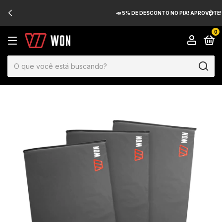
📣 5% DE DESCONTO NO PIX! APROVEITE!
0