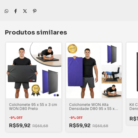
Produtos similares
Colchonete 95 x 55 x 3 cm
Colchonete WON Alta
Kit 
WON D80 Preto
Densidade D80 95 x 55 x 3
Den
cm Azul
cm P
R$
-
9
%
OFF
-
9
%
OFF
R$59,92
R$59,92
R$65,68
R$65,68