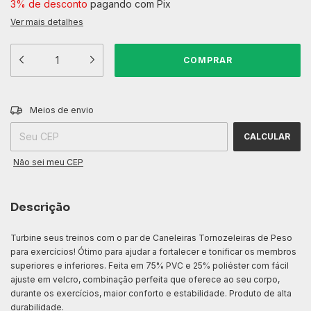
3% de desconto
pagando com Pix
Ver mais detalhes
ALTERAR CEP
Entregas para o CEP:
Meios de envio
CALCULAR
Não sei meu CEP
Descrição
Turbine seus treinos com o par de Caneleiras Tornozeleiras de Peso
para exercícios! Ótimo para ajudar a fortalecer e tonificar os membros
superiores e inferiores. Feita em 75% PVC e 25% poliéster com fácil
ajuste em velcro, combinação perfeita que oferece ao seu corpo,
durante os exercícios, maior conforto e estabilidade. Produto de alta
durabilidade.