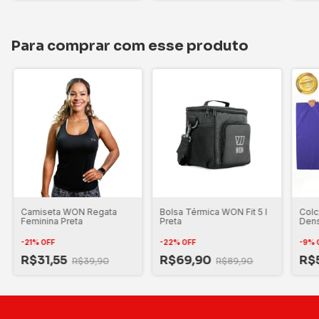
Para comprar com esse produto
Camiseta WON Regata
Bolsa Térmica WON Fit 5 l
Colc
Feminina Preta
Preta
Dens
cm A
-
21
%
OFF
-
22
%
OFF
-
9
%
R$31,55
R$69,90
R$
R$39,90
R$89,90