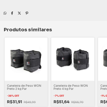
Produtos similares
Caneleira de Peso WON
Caneleira de Peso WON
Cane
Preto 2 kg Par
Preto 4 kg Par
Pret
-
36
%
OFF
-
7
%
OFF
-
1
%
O
R$31,91
R$51,64
R$
R$49,99
R$55,70