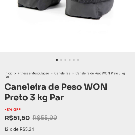
Início
>
Fitness e Musculação
>
Caneleiras
>
Caneleira de Peso WON Preto 3 kg
Par
Caneleira de Peso WON
Preto 3 kg Par
-
8
%
OFF
R$51,50
R$55,99
12
x
de
R$5,24