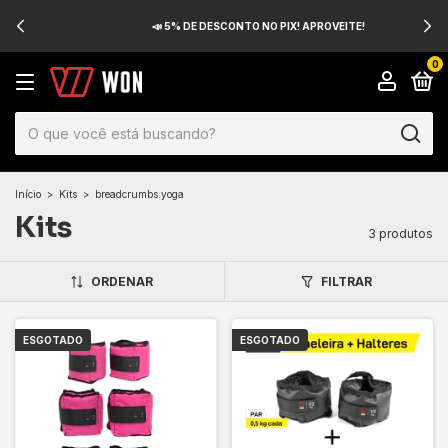
📣 5% DE DESCONTO NO PIX! APROVEITE!
0
Início
>
Kits
>
breadcrumbs.yoga
Kits
3 produtos
ORDENAR
FILTRAR
ESGOTADO
ESGOTADO